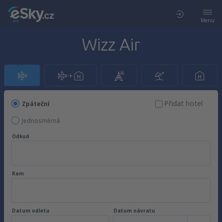
Menu
Wizz Air
Přidat hotel
Zpáteční
Jednosměrná
Odkud
Kam
Datum odletu
Datum návratu