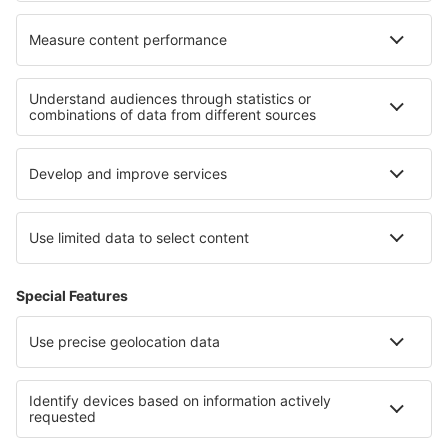
O eSky
Všeobecné podmínky
Moje rezervace
Politika ochrany soukromí
Podpora a kontakt
Země
Mezinárodní web-stránky
eSky.eu
eSky.com
eDestinos.com