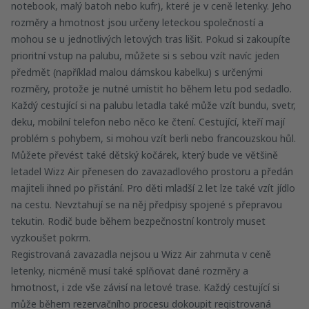
notebook, malý batoh nebo kufr), které je v ceně letenky. Jeho
rozměry a hmotnost jsou určeny leteckou společností a
mohou se u jednotlivých letových tras lišit. Pokud si zakoupíte
prioritní vstup na palubu, můžete si s sebou vzít navíc jeden
předmět (například malou dámskou kabelku) s určenými
rozměry, protože je nutné umístit ho během letu pod sedadlo.
Každý cestující si na palubu letadla také může vzít bundu, svetr,
deku, mobilní telefon nebo něco ke čtení. Cestující, kteří mají
problém s pohybem, si mohou vzít berli nebo francouzskou hůl.
Můžete převést také dětský kočárek, který bude ve většině
letadel Wizz Air přenesen do zavazadlového prostoru a předán
majiteli ihned po přistání. Pro děti mladší 2 let lze také vzít jídlo
na cestu. Nevztahují se na něj předpisy spojené s přepravou
tekutin. Rodič bude během bezpečnostní kontroly muset
vyzkoušet pokrm.
Registrovaná zavazadla nejsou u Wizz Air zahrnuta v ceně
letenky, nicméně musí také splňovat dané rozměry a
hmotnost, i zde vše závisí na letové trase. Každý cestující si
může během rezervačního procesu dokoupit registrovaná