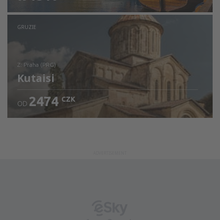
Zjistěte detaily
GRUZIE
z: Praha (PRG)
Kutaisi
2474
CZK
OD
Zjistěte detaily
ADVERTISEMENT