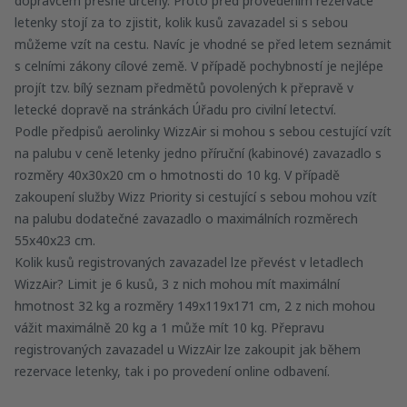
dopravcem přesně určeny. Proto před provedením rezervace
letenky stojí za to zjistit, kolik kusů zavazadel si s sebou
můžeme vzít na cestu. Navíc je vhodné se před letem seznámit
s celními zákony cílové země. V případě pochybností je nejlépe
projít tzv. bílý seznam předmětů povolených k přepravě v
letecké dopravě na stránkách Úřadu pro civilní letectví.
Podle předpisů aerolinky WizzAir si mohou s sebou cestující vzít
na palubu v ceně letenky jedno příruční (kabinové) zavazadlo s
rozměry 40x30x20 cm o hmotnosti do 10 kg. V případě
zakoupení služby Wizz Priority si cestující s sebou mohou vzít
na palubu dodatečné zavazadlo o maximálních rozměrech
55x40x23 cm.
Kolik kusů registrovaných zavazadel lze převést v letadlech
WizzAir? Limit je 6 kusů, 3 z nich mohou mít maximální
hmotnost 32 kg a rozměry 149x119x171 cm, 2 z nich mohou
vážit maximálně 20 kg a 1 může mít 10 kg. Přepravu
registrovaných zavazadel u WizzAir lze zakoupit jak během
rezervace letenky, tak i po provedení online odbavení.