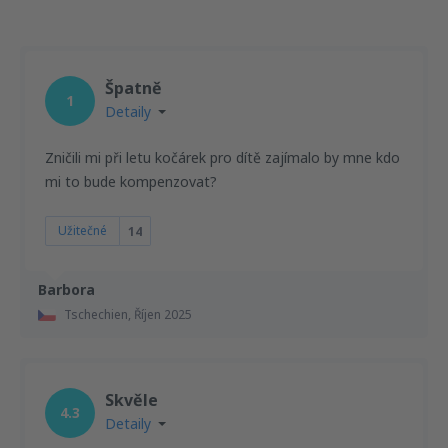
Špatně
1
Detaily
Zničili mi při letu kočárek pro dítě zajímalo by mne kdo
mi to bude kompenzovat?
Užitečné
14
Barbora
Tschechien,
Říjen 2025
Skvěle
4.3
Detaily