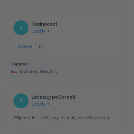
Hodnocení
3
Detaily
Užitečné
90
Dagmar
Tschechien,
Říjen 2018
Letecky po Evropě
5
Detaily
Příjemný let , vstřícný personál , bezpečný návrat
Užitečné
24