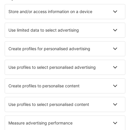
Ubytování
Let+Hotel
Hotely
Transfery
Sportovní události
Přečtěte si více
Garance nejnižší ceny
Mobilní aplikace
Letecké společnosti
Ryanair
Wizz Air
easyJet
Lufthansa
KLM