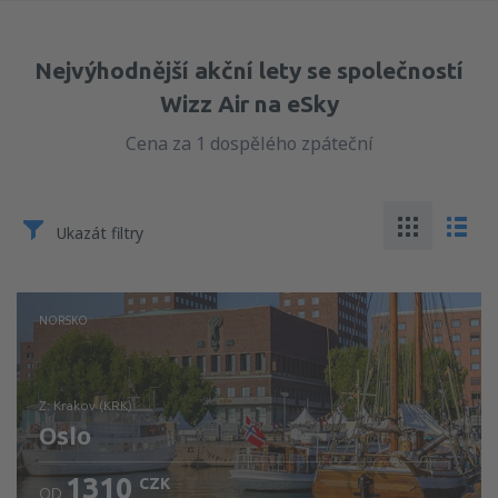
Nejvýhodnější akční lety se společností
Wizz Air na eSky
Cena za 1 dospělého zpáteční
Ukazát filtry
NORSKO
z: Krakov (KRK)
Oslo
1310
CZK
OD