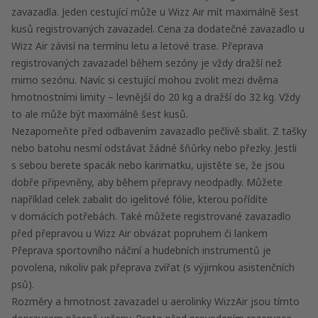
zavazadla. Jeden cestující může u Wizz Air mít maximálně šest
kusů registrovaných zavazadel. Cena za dodatečné zavazadlo u
Wizz Air závisí na termínu letu a letové trase. Přeprava
registrovaných zavazadel během sezóny je vždy dražší než
mimo sezónu. Navíc si cestující mohou zvolit mezi dvěma
hmotnostními limity – levnější do 20 kg a dražší do 32 kg. Vždy
to ale může být maximálně šest kusů.
Nezapomeňte před odbavením zavazadlo pečlivě sbalit. Z tašky
nebo batohu nesmí odstávat žádné šňůrky nebo přezky. Jestli
s sebou berete spacák nebo karimatku, ujistěte se, že jsou
dobře připevněny, aby během přepravy neodpadly. Můžete
například celek zabalit do igelitové fólie, kterou pořídíte
v domácích potřebách. Také můžete registrované zavazadlo
před přepravou u Wizz Air obvázat popruhem či lankem
Přeprava sportovního náčiní a hudebních instrumentů je
povolena, nikoliv pak přeprava zvířat (s výjimkou asistenčních
psů).
Rozměry a hmotnost zavazadel u aerolinky WizzAir jsou tímto