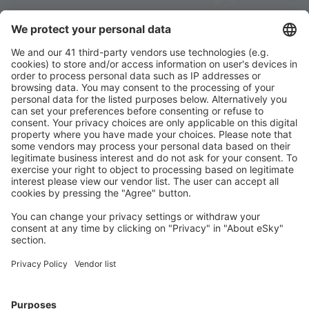
Stáhněte si naši aplikaci
a plánujte své cesty
pohodlně
Naplánujte si cestu
Letenky
Eurovíkend
Dovolená