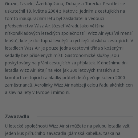
Gruzie, Izraele, Ázerbájdžánu, Dubaje a Turecka. První let se
uskutečnil 19. května 2004 z Katovic. Jedním z cestujících na
tomto inauguračním letu byl zakladatel a vedoucí
předsednictva Wizz Air, József Váradi. Jako většina
nízkonákladových leteckých společností i Wizz Air využívá menší
letiště, kde je dostupná levnější a rychlejší obsluha cestujících. V
letadlech Wizz Air je pouze jedna cestovní třída s koženými
sedadly bez přidělených míst. Gastronomické služby jsou
poskytovány na přání cestujících za příplatek. K dnešnímu dni
letadla Wizz Air létají na více jak 300 letových trasách a o
komfort cestujících a hladký průběh letů pečuje kolem 2000
zaměstnanců. Aerolinky Wizz Air nabízejí celou řadu akčních cen
a slev na lety v Evropě i mimo ni.
Zavazadla
U letecké společnosti Wizz Air si můžete na palubu letadla vzít
jeden kus příručního zavazadla (dámská kabelka, taška na