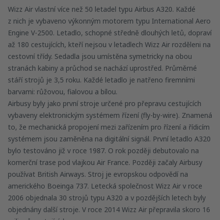
Wizz Air vlastní více než 50 letadel typu Airbus A320. Každé
z nich je vybaveno výkonným motorem typu International Aero
Engine V-2500. Letadlo, schopné středně dlouhých letů, dopraví
až 180 cestujících, kteří nejsou v letadlech Wizz Air rozděleni na
cestovní třídy. Sedadla jsou umístěna symetricky na obou
stranách kabiny a průchod se nachází uprostřed. Průměrné
stáří strojů je 3,5 roku. Každé letadlo je natřeno firemními
barvami: růžovou, fialovou a bílou.
Airbusy byly jako první stroje určené pro přepravu cestujících
vybaveny elektronickým systémem řízení (fly-by-wire). Znamená
to, že mechanická propojení mezi zařízením pro řízení a řídicím
systémem jsou zaměněna na digitální signál. První letadlo A320
bylo testováno již v roce 1987. O rok později debutovalo na
komerční trase pod vlajkou Air France. Později začaly Airbusy
používat British Airways. Stroj je evropskou odpovědí na
amerického Boeinga 737. Letecká společnost Wizz Air v roce
2006 objednala 30 strojů typu A320 a v pozdějších letech byly
objednány další stroje. V roce 2014 Wizz Air přepravila skoro 16